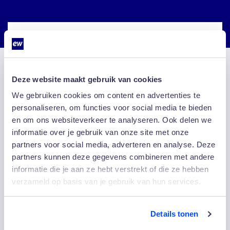
De Nederlandsche Bank
Deze website maakt gebruik van cookies
We gebruiken cookies om content en advertenties te
personaliseren, om functies voor social media te bieden
en om ons websiteverkeer te analyseren. Ook delen we
“Nu pas zien we wat aandacht, goede opleiding &
informatie over je gebruik van onze site met onze
begeleiding en werken met goede middelen, doet met
partners voor social media, adverteren en analyse. Deze
mensen. Het team floreert onder aansturing van EW.”
–
partners kunnen deze gegevens combineren met andere
Marianne Kollaard, Tactisch Leveranciermanager bij
informatie die je aan ze hebt verstrekt of die ze hebben
DNB
verzameld op basis van je gebruik van hun services.
Lees meer
Details tonen