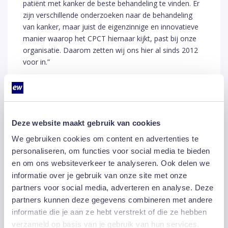
patiënt met kanker de beste behandeling te vinden. Er
zijn verschillende onderzoeken naar de behandeling
van kanker, maar juist de eigenzinnige en innovatieve
manier waarop het CPCT hiernaar kijkt, past bij onze
organisatie. Daarom zetten wij ons hier al sinds 2012
voor in.”
Startschot
Vanmorgen vond het startschot onder meer plaats bij
Deze website maakt gebruik van cookies
het kantoor van EW Facility Services in Arnhem.
Financieel Directeur Chris van Galen legde de eerste
We gebruiken cookies om content en advertenties te
meters af per skippybal, waarmee direct de eerste
personaliseren, om functies voor social media te bieden
bonuspunten voor ‘ludieke verplaatsingsmethode’
en om ons websiteverkeer te analyseren. Ook delen we
werden gescoord. Over een week weten we wat de
informatie over je gebruik van onze site met onze
totaalopbrengst zal zijn.
partners voor social media, adverteren en analyse. Deze
partners kunnen deze gegevens combineren met andere
informatie die je aan ze hebt verstrekt of die ze hebben
verzameld op basis van je gebruik van hun services.
Delen: