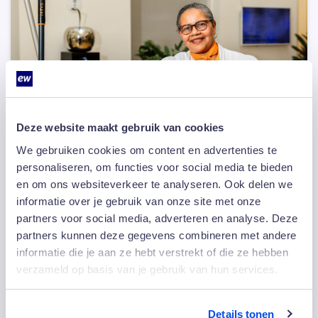
Deze website maakt gebruik van cookies
We gebruiken cookies om content en advertenties te
personaliseren, om functies voor social media te bieden
en om ons websiteverkeer te analyseren. Ook delen we
informatie over je gebruik van onze site met onze
31 juli 2026
“Ik deed gewoon mijn werk, maar kreeg
partners voor social media, adverteren en analyse. Deze
er iets heel bijzonders voor terug”
partners kunnen deze gegevens combineren met andere
informatie die je aan ze hebt verstrekt of die ze hebben
Toen haar naam door de zaal klonk, keek Marcelina
verzameld op basis van je gebruik van hun services.
Monteiro eerst om zich heen. Ze dacht even…
Details tonen
Lees meer