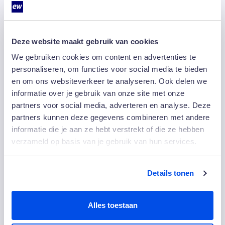
Een belangrijk aspect van de samenwerking is de
flexibiliteit. In een hotel kan de situatie van dag tot dag
veranderen. “Het komt voor dat last-minute een
aanvraag binnenkomt voor een groep van 80 mensen.
Deze website maakt gebruik van cookies
Dan moeten ineens extra kamers worden
We gebruiken cookies om content en advertenties te
schoongemaakt. Het is echt onwijs fijn dat EW zo
personaliseren, om functies voor social media te bieden
flexibel is en direct in actie komt”, zegt Simon. De
en om ons websiteverkeer te analyseren. Ook delen we
wisselende bezetting vormt een uitdaging, maar het
informatie over je gebruik van onze site met onze
snelle schakelen is mogelijk dankzij korte
partners voor social media, adverteren en analyse. Deze
communicatielijnen en een hecht team dat altijd
partners kunnen deze gegevens combineren met andere
klaarstaat. "Soms zitten alle 300 kamers vol, terwijl er
informatie die je aan ze hebt verstrekt of die ze hebben
op andere dagen een lagere bezetting is. Dat vraagt
verzameld op basis van je gebruik van hun services.
om snel schakelen”, vult Gildo aan.
Eén hecht team
Details tonen
Voor Simon is het belangrijk dat iedereen die bij Okura
werkt zich thuis voelt. Of dat nu een eigen collega is of
Alles toestaan
een collega van een partner. Dit gaat verder dan