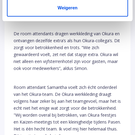
waardering op speciale momenten, zoals de Dag van
de Schoonmaker. Het betekent structureel laten zien
Weigeren
dat ieders bijdrage waardevol is.
De room attendants dragen werkkleding van Okura en
ontvangen dezelfde extra’s als hun Okura-collega’s. Dit
zorgt voor betrokkenheid en trots. “Wie zich
gewaardeerd voelt, zet net dat stapje extra. Okura wil
niet alleen een vijfsterrenhotel zijn voor gasten, maar
ook voor medewerkers”, aldus Simon.
Room attendant Samantha voelt zich écht onderdeel
van het Okura-team. De Okura werkkleding draagt
volgens haar zeker bij aan het teamgevoel, maar het is
echt niet het enige wat zorgt voor die betrokkenheid.
"Wij worden overal bij betrokken, van Okura feestjes
en Kaizen-meetings tot een kleinigheidje tijdens Pasen.
Het is één hecht team. Ik voel mij hier helemaal thuis.