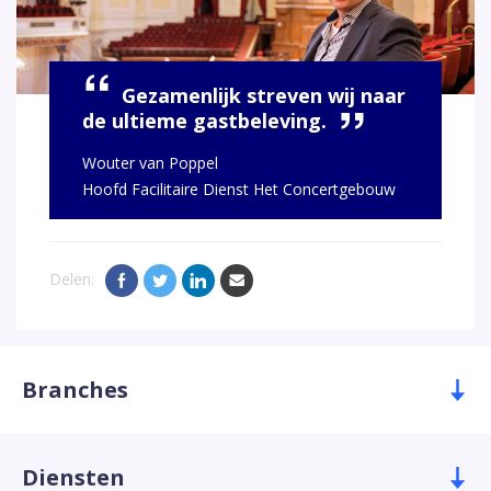
“
Gezamenlijk streven wij naar
”
de ultieme gastbeleving.
Wouter van Poppel
Hoofd Facilitaire Dienst Het Concertgebouw
Delen:
Branches
Diensten