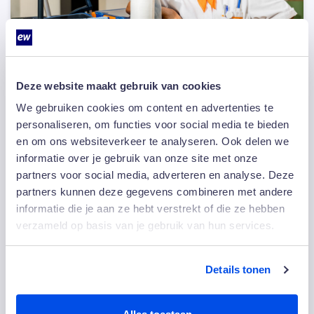
Deze website maakt gebruik van cookies
We gebruiken cookies om content en advertenties te
31 juli 2026
personaliseren, om functies voor social media te bieden
“Ik deed gewoon mijn werk, maar kreeg
en om ons websiteverkeer te analyseren. Ook delen we
er iets heel bijzonders voor terug”
informatie over je gebruik van onze site met onze
partners voor social media, adverteren en analyse. Deze
Toen haar naam door de zaal klonk, keek Marcelina
partners kunnen deze gegevens combineren met andere
Monteiro eerst om zich heen. Ze dacht even…
informatie die je aan ze hebt verstrekt of die ze hebben
verzameld op basis van je gebruik van hun services.
Lees meer
Details tonen