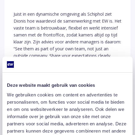
Juist in een dynamische omgeving als Schiphol ziet
Dionis hoe waardevol de samenwerking met EW is. Het
vaste team is betrouwbaar, flexibel en werkt intensief
samen met de frontoffice, zodat kamers altijd op tijd
klaar zijn. Zijn advies voor andere managers is daarom:
“See them as part of your own team, not just an
outside company. Share your expectations clearly,
build trust, communicate often, and always show
appreciation. That’s what makes the partnership work
smoothly and benefits the whole operation.”
Deze website maakt gebruik van cookies
Waarom dit team de EW
We gebruiken cookies om content en advertenties te
Facility Award won
personaliseren, om functies voor social media te bieden
en om ons websiteverkeer te analyseren. Ook delen we
De prijs was voor het team een verrassing:
“We doen
informatie over je gebruik van onze site met onze
gewoon elke dag ons werk.”
Juist dat dagelijkse
partners voor social media, adverteren en analyse. Deze
samenspel viel de jury op. Constante kwaliteit, warm
partners kunnen deze gegevens combineren met andere
samenwerken en aandacht voor elkaar – ook als de