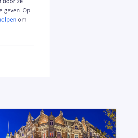
n door ze
e geven. Op
holpen
om