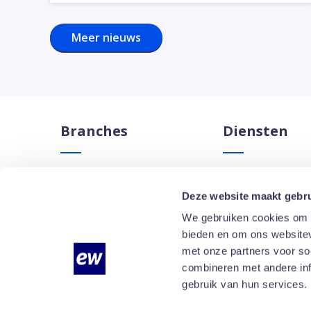
Meer nieuws
Branches
Diensten
Hotels
Schoonmaakdienstv
Deze website maakt gebru
Kantoren
Receptiedienstverle
We gebruiken cookies om c
Zorg
Facility Host
bieden en om ons websitev
High-traffic locaties
Dieptereiniging
met onze partners voor so
Onderwijs
Bekijk alle facilitai
combineren met andere info
gebruik van hun services.