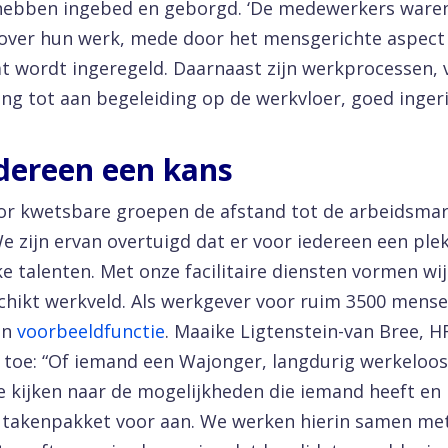
 hebben ingebed en geborgd. ‘De medewerkers ware
over hun werk, mede door het mensgerichte aspect
 wordt ingeregeld. Daarnaast zijn werkprocessen, 
ing tot aan begeleiding op de werkvloer, goed ingeri
dereen een kans
oor kwetsbare groepen de afstand tot de arbeidsma
e zijn ervan overtuigd dat er voor iedereen een plek
ke talenten. Met onze facilitaire diensten vormen wij
chikt werkveld. Als werkgever voor ruim 3500 mens
en
voorbeeldfunctie
. Maaike Ligtenstein-van Bree, H
t toe: “Of iemand een Wajonger, langdurig werkeloos
we kijken naar de mogelijkheden die iemand heeft en
 takenpakket voor aan. We werken hierin samen met