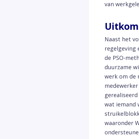
van werkgel
Uitkoms
Naast het v
regelgeving 
de PSO-metho
duurzame wij
werk om de 
medewerker k
gerealiseerd
wat iemand w
struikelblokk
waaronder Wa
ondersteunen 