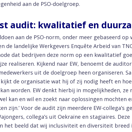
egenheid aan de PSO-doelgroep.
t audit: kwalitatief en duurz
oldoen aan de PSO-norm, onder meer gebaseerd op 
en de landelijke Werkgevers Enquête Arbeid van TNO
de dat bedrijven deze norm op een kwalitatief go
ze realiseren. Kijkend naar EW, benoemt de auditor 
medewerkers uit de doelgroep heen organiseren. S
ijkt de organisatie wat hij of zij nodig heeft en ho
 kan worden. EW denkt hierbij in mogelijkheden, ze r
el kan en wil en zoekt naar oplossingen mochten e
en zijn.’ Voor de audit zijn meerdere EW-collega’s g
jongers, collega’s uit Oekraïne en stagiaires. Deze 
het beeld dat wij inclusiviteit en diversiteit breed 