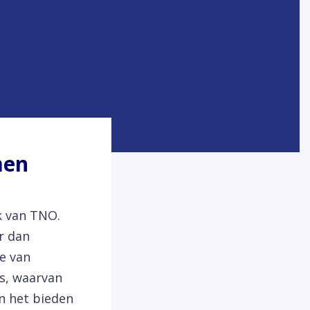
men
k van TNO.
r dan
e van
s, waarvan
in het bieden