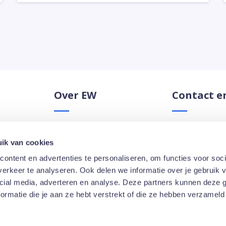
Over EW
Contact e
erlening
Goed werkgeverschap
Adresgegevens
ik van cookies
ning
Meer dan schoonmaak
Al onze vacatur
ontent en advertenties te personaliseren, om functies voor soci
Duurzaamheid
Job in your lang
erkeer te analyseren. Ook delen we informatie over je gebruik v
Innovatie
cial media, adverteren en analyse. Deze partners kunnen deze
re diensten
Opdrachtgevers
rmatie die je aan ze hebt verstrekt of die ze hebben verzameld