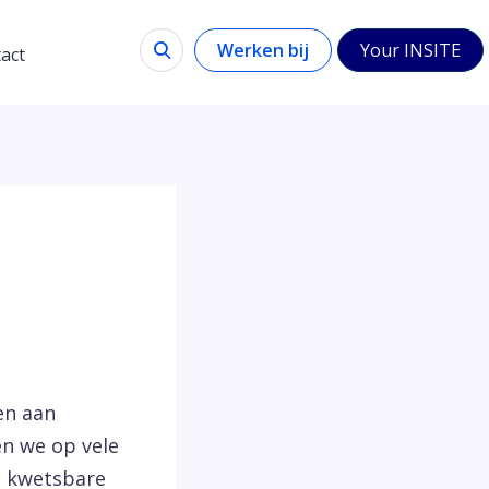
Werken bij
Your INSITE
act
en aan
en we op vele
n kwetsbare