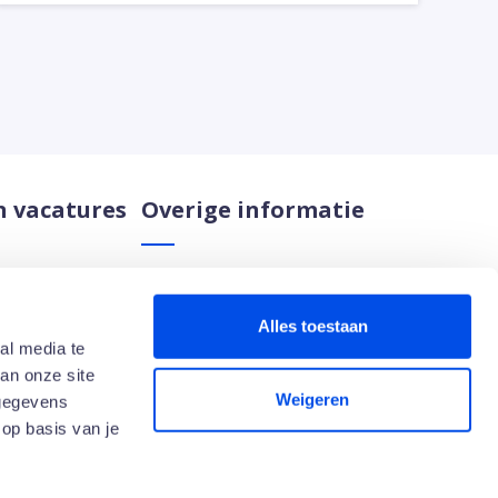
n vacatures
Overige informatie
Nieuws
es
Cleaning Services
Alles toestaan
al media te
uage
Schoonmaak voor bedrijven
an onze site
Podcast – Achter de schermen bij
Weigeren
 gegevens
Schoonmaakbedrijf Arnhem
 op basis van je