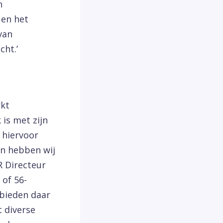
n
 en het
van
cht.’
rkt
 is met zijn
 hiervoor
en hebben wij
R Directeur
 of 56-
 bieden daar
 diverse