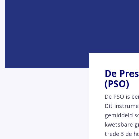
De Pres
(PSO)
De PSO is e
Dit instrume
gemiddeld so
kwetsbare gr
trede 3 de h