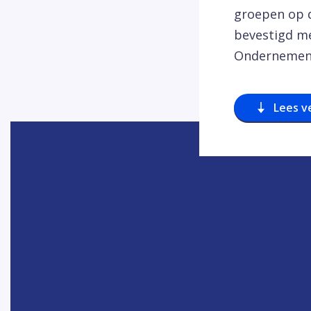
groepen op d
bevestigd me
Ondernemen
Lees v