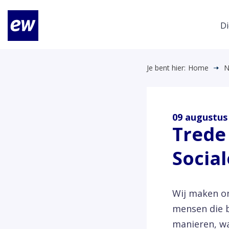
Di
Je bent hier:
Home
N
09 augustus
Trede
Socia
Wij maken on
mensen die b
manieren, wa