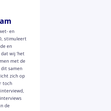
aam
wet- en
, stimuleert
ede en
dat wij ‘het
amen met de
e dit samen
icht zich op
r toch
eïnterviewd,
interviews
in de