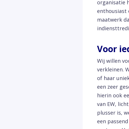
organisatie
enthousiast 
maatwerk dat
indiensttred
Voor ie
Wij willen v
verkleinen. W
of haar unie
een zeer ges
hierin ook e
van EW, lich
plusser is, 
een passend