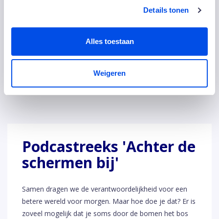
Details tonen
Podcast - Hoe realiseer je zero waste
Podcast - Via certificeren (verder)
Alles toestaan
verduurzamen
Abonneer je op Spotify voor de hele
podcastreeks
Weigeren
Podcastreeks 'Achter de
schermen bij'
Samen dragen we de verantwoordelijkheid voor een
betere wereld voor morgen. Maar hoe doe je dat? Er is
zoveel mogelijk dat je soms door de bomen het bos