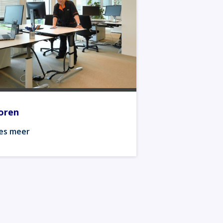
oren
es meer