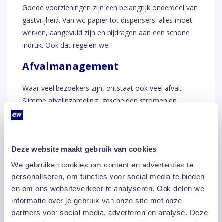
Goede voorzieningen zijn een belangrijk onderdeel van
gastvrijheid. Van wc-papier tot dispensers: alles moet
werken, aangevuld zijn en bijdragen aan een schone
indruk. Ook dat regelen we.
Afvalmanagement
Waar veel bezoekers zijn, ontstaat ook veel afval.
Slimme afvalinzameling, gescheiden stromen en
duurzame verwerking helpen om jouw locatie netjes te
houden.
Glasbewassing en vloeronderhoud
Deze website maakt gebruik van cookies
We gebruiken cookies om content en advertenties te
Een schone gevel en een verzorgde vloer maken direct
personaliseren, om functies voor social media te bieden
indruk. Met periodieke glasbewassing en
en om ons websiteverkeer te analyseren. Ook delen we
vloerbehandelingen blijft jouw locatie representatief,
informatie over je gebruik van onze site met onze
ook bij intensief gebruik.
partners voor social media, adverteren en analyse. Deze