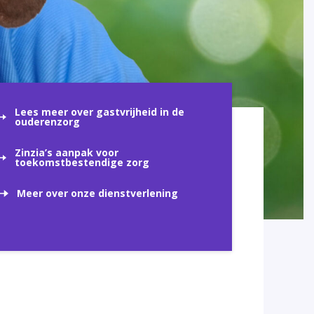
Lees meer over gastvrijheid in de
ouderenzorg
Zinzia’s aanpak voor
toekomstbestendige zorg
Meer over onze dienstverlening