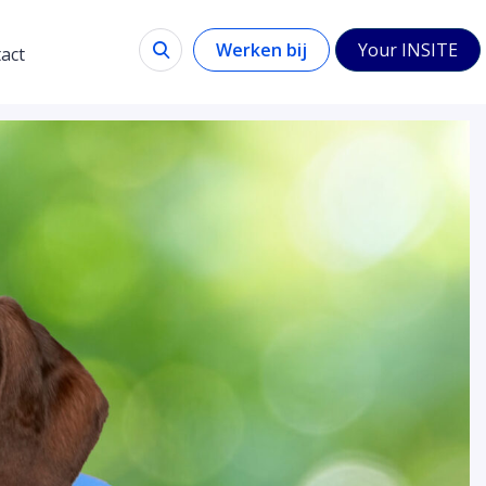
Werken bij
Your INSITE
act