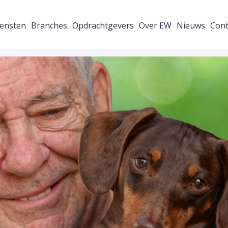
ensten
Branches
Opdrachtgevers
Over EW
Nieuws
Cont