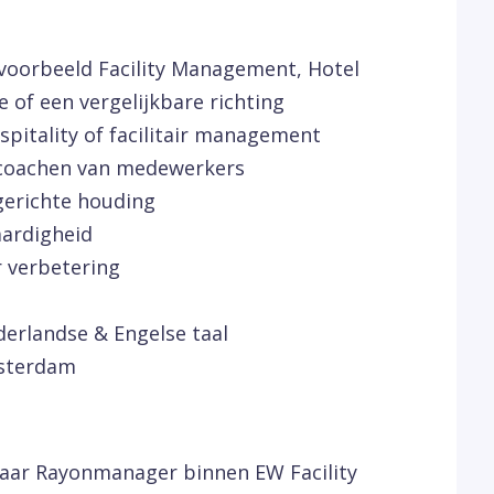
jvoorbeeld Facility Management, Hotel
of een vergelijkbare richting
ospitality of facilitair management
t coachen van medewerkers
gerichte houding
aardigheid
 verbetering
erlandse & Engelse taal
sterdam
r naar Rayonmanager binnen EW Facility