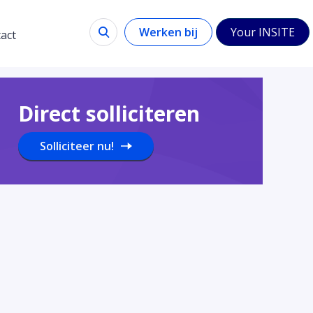
Werken bij
Your INSITE
act
Direct solliciteren
Solliciteer nu!