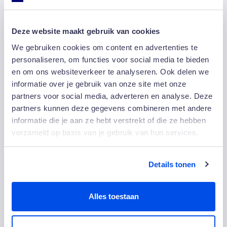
Jij bent
Deze website maakt gebruik van cookies
Flexibel beschikbaar en kunt op verschillende
We gebruiken cookies om content en advertenties te
tijden en dagen werken
personaliseren, om functies voor social media te bieden
Zelfstandig en spreekt Nederlands en/of Engels
en om ons websiteverkeer te analyseren. Ook delen we
Nauwkeurig en houdt van een schone omgeving
informatie over je gebruik van onze site met onze
Woonachtig in Amersfoort of directe omgeving
partners voor social media, adverteren en analyse. Deze
partners kunnen deze gegevens combineren met andere
informatie die je aan ze hebt verstrekt of die ze hebben
Ervaring in de schoonmaak is handig, maar niet nodig.
verzameld op basis van je gebruik van hun services.
Solliciteren
Details tonen
Enthousiast? Zin om aan het werk te gaan? Solliciteer
nu en hopelijk zien we je snel!
Alles toestaan