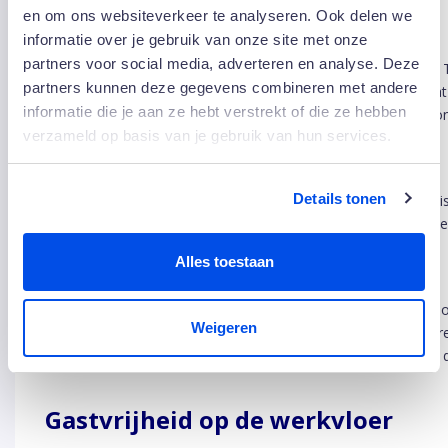
uitzondering.
en om ons websiteverkeer te analyseren. Ook delen we
informatie over je gebruik van onze site met onze
partners voor social media, adverteren en analyse. Deze
Juist op die momenten moet de schoonmaak blijven draaien. 
partners kunnen deze gegevens combineren met andere
extreem hoge bezetting werd er snel opgeschaald, zonder dat 
informatie die je aan ze hebt verstrekt of die ze hebben
kwam te staan. Waar drukte eerder automatisch leidde tot con
verzameld op basis van je gebruik van hun services.
niveau nu stabiel.
Details tonen
Volgens Gildo vraagt dat om flexibiliteit in capaciteit én organis
wordt, moet je meteen kunnen schakelen. Dat betekent dat j
inzet en precies weet waar je moet bijsturen.”
Alles toestaan
Door die manier van werken blijft de planning beheersbaar, ook
Weigeren
verandert. Teams weten wat er moet gebeuren en kunnen direc
kamers zijn op tijd klaar en de kwaliteit blijft gelijk, ook op de
Gastvrijheid op de werkvloer