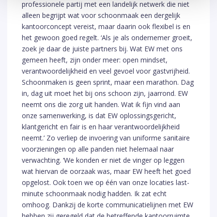
professionele partij met een landelijk netwerk die niet
alleen begrijpt wat voor schoonmaak een dergelijk
kantoorconcept vereist, maar daarin ook flexibel is en
het gewoon goed regelt. ‘Als je als ondernemer groeit,
zoek je daar de juiste partners bij. Wat EW met ons
gemeen heeft, zijn onder meer: open mindset,
verantwoordelijkheid en veel gevoel voor gastvrijheid.
Schoonmaken is geen sprint, maar een marathon. Dag
in, dag uit moet het bij ons schoon zijn, jaarrond. EW
neemt ons die zorg uit handen. Wat ik fijn vind aan
onze samenwerking, is dat EW oplossingsgericht,
klantgericht en fair is en haar verantwoordelijkheid
neemt.’ Zo verliep de invoering van uniforme sanitaire
voorzieningen op alle panden niet helemaal naar
verwachting. ‘We konden er niet de vinger op leggen
wat hiervan de oorzaak was, maar EW heeft het goed
opgelost. Ook toen we op één van onze locaties last-
minute schoonmaak nodig hadden. Ik zat echt
omhoog. Dankzij de korte communicatielijnen met EW
hebben zij geregeld dat de betreffende kantoorruimte