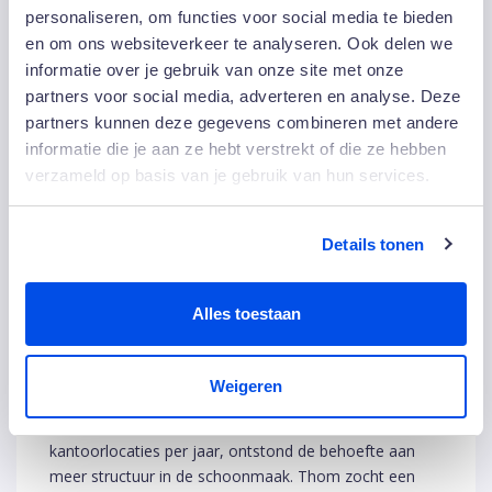
wensen en behoeften als het op schoonmaak
personaliseren, om functies voor social media te bieden
aankomt. Schoonmaken is bij ons dan ook geen
en om ons websiteverkeer te analyseren. Ook delen we
kwestie van ‘taken afvinken’, maar signaleren hoe een
informatie over je gebruik van onze site met onze
gebouw wordt gebruikt, datgene schoonmaken wat
partners voor social media, adverteren en analyse. Deze
nodig is en inspelen op een continu veranderende
partners kunnen deze gegevens combineren met andere
vraag. Zo vindt de ene huurder het fijn om te kunnen
informatie die je aan ze hebt verstrekt of die ze hebben
zien dat er wordt schoongemaakt en maakt een
verzameld op basis van je gebruik van hun services.
praatje met de schoonmaker, terwijl een ander liever in
stilte werkt en graag ziet dat de schoonmaak in de
ochtend of avond gebeurt. De continu veranderende
Details tonen
vraag kan ook een wisseling of snelle toename van
huurders inhouden. Ook dit vraagt flexibiliteit én een
Alles toestaan
proactieve en gastvrije instelling.’
Marathon
Weigeren
Door de snelle groei van ScaleHub, gemiddeld 1 tot 2
kantoorlocaties per jaar, ontstond de behoefte aan
meer structuur in de schoonmaak. Thom zocht een