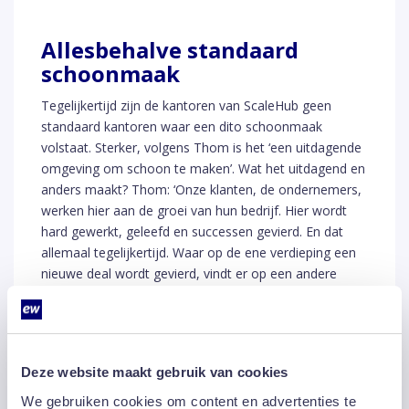
Allesbehalve standaard
schoonmaak
Tegelijkertijd zijn de kantoren van ScaleHub geen
standaard kantoren waar een dito schoonmaak
volstaat. Sterker, volgens Thom is het ‘een uitdagende
omgeving om schoon te maken’. Wat het uitdagend en
anders maakt? Thom: ‘Onze klanten, de ondernemers,
werken hier aan de groei van hun bedrijf. Hier wordt
hard gewerkt, geleefd en successen gevierd. En dat
allemaal tegelijkertijd. Waar op de ene verdieping een
nieuwe deal wordt gevierd, vindt er op een andere
verdieping misschien wel een pittige vergadering plaats.
Beide situaties vragen om een andere benadering van
schoonmaak en dat vraagt flexibiliteit van de
schoonmakers. Daarnaast huizen bij ScaleHub
Deze website maakt gebruik van cookies
verschillende type bedrijven, wat een wisselende
dynamiek geeft. Ieder bedrijf heeft zo zijn eigen
We gebruiken cookies om content en advertenties te