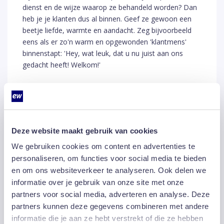
dienst en de wijze waarop ze behandeld worden? Dan
heb je je klanten dus al binnen. Geef ze gewoon een
beetje liefde, warmte en aandacht. Zeg bijvoorbeeld
eens als er zo'n warm en opgewonden 'klantmens'
binnenstapt: 'Hey, wat leuk, dat u nu juist aan ons
gedacht heeft! Welkom!'
De oplettende lezer denkt na het lezen van
bovenstaande wellicht nog: ‘Hé, dat woord
'chalant'(=klant) gebruiken we als zodanig niet, maar
wel de tegenhanger: ‘non-chalant’ ( is dus non-klant).
Deze website maakt gebruik van cookies
Hoe chalanter je bent hoe prettiger de gast dit zal
We gebruiken cookies om content en advertenties te
ervaren, hoe nonchalanter je bent….Ga jij je klanten als
personaliseren, om functies voor social media te bieden
gast behandelen of je gasten als klant?
en om ons websiteverkeer te analyseren. Ook delen we
informatie over je gebruik van onze site met onze
partners voor social media, adverteren en analyse. Deze
Ps. Geen paniek. Schroom niet om de term 'gast-
partners kunnen deze gegevens combineren met andere
vrijheid' met liefde te blijven gebruiken. Want wie wil er
informatie die je aan ze hebt verstrekt of die ze hebben
nu hele vreemde en vijandige types in z'n zaak?