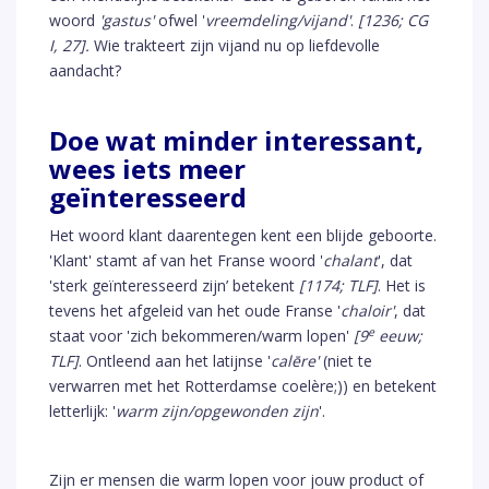
woord
'gastus'
ofwel '
vreemdeling/vijand'
.
[1236; CG
I, 27].
Wie trakteert zijn vijand nu op liefdevolle
aandacht?
Doe wat minder interessant,
wees iets meer
geïnteresseerd
Het woord klant daarentegen kent een blijde geboorte.
'Klant' stamt af van het Franse woord '
chalant
', dat
'sterk geïnteresseerd zijn’ betekent
[1174; TLF]
. Het is
tevens het afgeleid van het oude Franse '
chaloir'
, dat
e
staat voor 'zich bekommeren/warm lopen'
[9
eeuw;
TLF]
. Ontleend aan het latijnse '
calēre'
(niet te
verwarren met het Rotterdamse coelère;)) en betekent
letterlijk: '
warm zijn/opgewonden zijn
'.
Zijn er mensen die warm lopen voor jouw product of