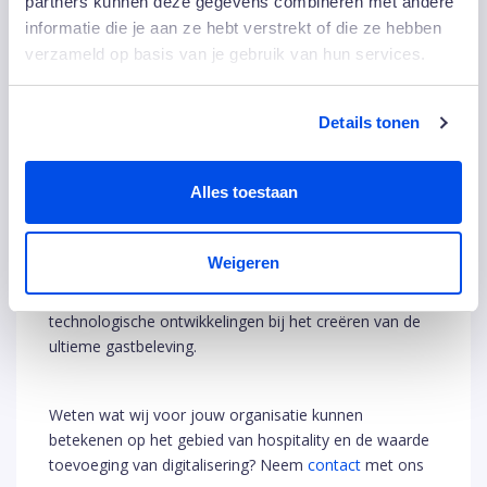
partners kunnen deze gegevens combineren met andere
McDonald’s en citizenM maken beide gebruik van
nieuwe technologie op locatie. Op het moment dat een
informatie die je aan ze hebt verstrekt of die ze hebben
gast binnenkomt, krijgen ze zelf de keuze of ze voor
verzameld op basis van je gebruik van hun services.
online inchecken of bestellen kiezen of liever contact
zoeken met een medewerker. Naast dat deze
Details tonen
ontwikkeling voor extra doorloopsnelheid zorgt, zijn de
gasten volledig vrij in hun keuze met als resultaat een
positief effect op de gastvrijheidsbeleving.
Alles toestaan
Binnenkijken bij uitblinkers in hospitality? In deze
Weigeren
video
zie je hoe de Hotelkamer van de Toekomst,
citizenM en McDonald’s gebruik maken van
technologische ontwikkelingen bij het creëren van de
ultieme gastbeleving.
Weten wat wij voor jouw organisatie kunnen
betekenen op het gebied van hospitality en de waarde
toevoeging van digitalisering? Neem
contact
met ons