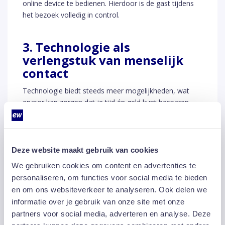
online device te bedienen. Hierdoor is de gast tijdens
het bezoek volledig in control.
3. Technologie als
verlengstuk van menselijk
contact
Technologie biedt steeds meer mogelijkheden, wat
ervoor kan zorgen dat je tijd én geld kunt besparen.
Erg aanlokkelijk, maar ook niet zonder risico. Let er dus
op dat technologie geen vervanger wordt van
menselijk contact op locatie, maar dat het juist een
extra toevoeging is op de service. Door technologische
Deze website maakt gebruik van cookies
opties te bieden als verlengstuk van het menselijke
We gebruiken cookies om content en advertenties te
contact, kun je jouw gasten optimaal bedienen. Zo is
personaliseren, om functies voor social media te bieden
de 24-uurs aanwezigheid van een aanspreekpunt
en om ons websiteverkeer te analyseren. Ook delen we
bijvoorbeeld in hotels nog steeds gewenst.
informatie over je gebruik van onze site met onze
partners voor social media, adverteren en analyse. Deze