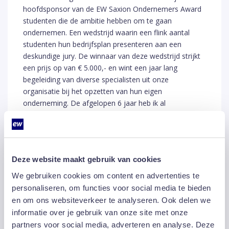
hoofdsponsor van de EW Saxion Ondernemers Award
studenten die de ambitie hebben om te gaan
ondernemen. Een wedstrijd waarin een flink aantal
studenten hun bedrijfsplan presenteren aan een
deskundige jury. De winnaar van deze wedstrijd strijkt
een prijs op van € 5.000,- en wint een jaar lang
begeleiding van diverse specialisten uit onze
organisatie bij het opzetten van hun eigen
onderneming. De afgelopen 6 jaar heb ik al
verschillende ondernemende studenten begeleid. De
een was succesvoller dan de ander, maar hun passie
en enthousiasme levert mij altijd weer veel plezier en
energie op. Een frisse wind die mij ook nieuwe
Deze website maakt gebruik van cookies
inzichten geeft die ik soms zelf doorvertaal naar EW
Facility Services.
We gebruiken cookies om content en advertenties te
personaliseren, om functies voor social media te bieden
en om ons websiteverkeer te analyseren. Ook delen we
Wat mij in de afgelopen jaren steeds duidelijker is
informatie over je gebruik van onze site met onze
geworden is dat het ondernemerschap iets is wat EW
partners voor social media, adverteren en analyse. Deze