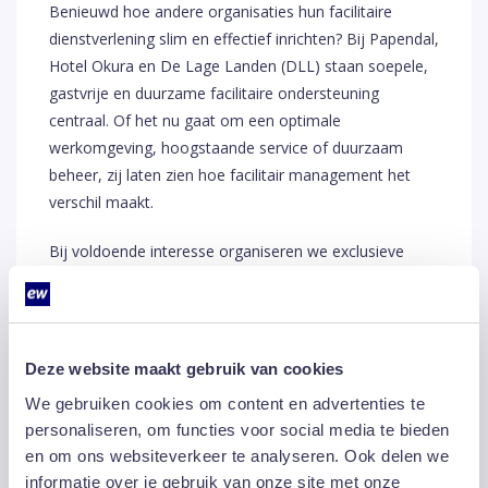
Benieuwd hoe andere organisaties hun facilitaire
dienstverlening slim en effectief inrichten? Bij Papendal,
Hotel Okura en De Lage Landen (DLL) staan soepele,
gastvrije en duurzame facilitaire ondersteuning
centraal. Of het nu gaat om een optimale
werkomgeving, hoogstaande service of duurzaam
beheer, zij laten zien hoe facilitair management het
verschil maakt.
Bij voldoende interesse organiseren we exclusieve
inspiratiedagen. Wil jij een kijkje achter de schermen?
Laat je interesse achter via het formulier, en we
houden je op de hoogte.
Deze website maakt gebruik van cookies
Kies jouw inspiratiedag
We gebruiken cookies om content en advertenties te
personaliseren, om functies voor social media te bieden
Papendal – Efficiënte facilitaire ondersteuning
en om ons websiteverkeer te analyseren. Ook delen we
Ervaar hoe een goed georganiseerde facilitaire aanpak
informatie over je gebruik van onze site met onze