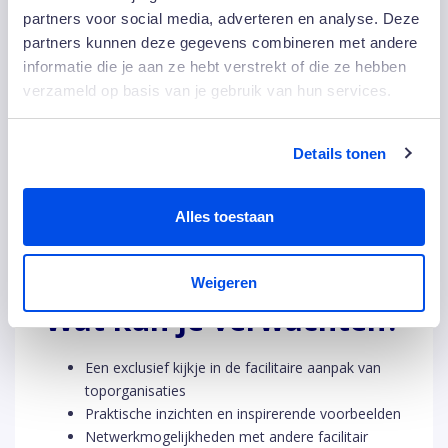
bijdraagt aan een soepele bedrijfsvoering, fijn verblijf
partners voor social media, adverteren en analyse. Deze
en een prettige werkomgeving.
Klik hier
.
partners kunnen deze gegevens combineren met andere
informatie die je aan ze hebt verstrekt of die ze hebben
Hotel Okura – Gastvrijheid als succesfactor (VOL)
verzameld op basis van je gebruik van hun services.
Wat kunnen kantoren leren van een vijfsterrenhotel?
Ontdek hoe service en beleving bijdragen aan een
prettige en productieve werkomgeving.
Klik hier
.
Details tonen
De Lage Landen (DLL) – Duurzaam in de praktijk
Alles toestaan
Lees hoe DLL haar kantoor verduurzaamde tot A+++
en ontdek welke rol facilitair management speelt in een
toekomstbestendige werkomgeving.
Klik hier
.
Weigeren
Wat kun je verwachten?
Een exclusief kijkje in de facilitaire aanpak van
toporganisaties
Praktische inzichten en inspirerende voorbeelden
Netwerkmogelijkheden met andere facilitair