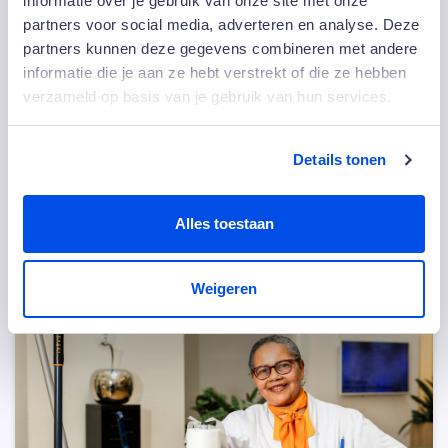
informatie over je gebruik van onze site met onze
innoveren en hoe we techniek en gastvrijheid zo
partners voor social media, adverteren en analyse. Deze
optimaal mogelijk kunnen verbinden.”
partners kunnen deze gegevens combineren met andere
informatie die je aan ze hebt verstrekt of die ze hebben
Meer weten over hotelkamer van de toekomst? Kijk
verzameld op basis van je gebruik van hun services.
op:
www.hotelkamervandetoekomst.nl.
Details tonen
Delen:
Alles toestaan
Anderen bekeken ook
Weigeren