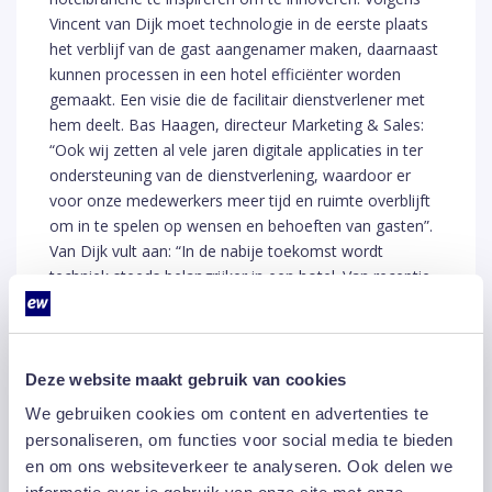
Vincent van Dijk moet technologie in de eerste plaats
het verblijf van de gast aangenamer maken, daarnaast
kunnen processen in een hotel efficiënter worden
gemaakt. Een visie die de facilitair dienstverlener met
hem deelt. Bas Haagen, directeur Marketing & Sales:
“Ook wij zetten al vele jaren digitale applicaties in ter
ondersteuning van de dienstverlening, waardoor er
voor onze medewerkers meer tijd en ruimte overblijft
om in te spelen op wensen en behoeften van gasten”.
Van Dijk vult aan: “In de nabije toekomst wordt
techniek steeds belangrijker in een hotel. Van receptie
tot guest-relations. Housekeeping blijft mensenwerk,
maar ook hier speelt techniek een steeds belangrijker
rol. In het maken van een efficiënte planning, voor het
vastleggen van schade/onderhoud, maar ook voor
Deze website maakt gebruik van cookies
service op maat. Een gast wil zelf zijn incheck- en
We gebruiken cookies om content en advertenties te
uitchecktijd bepalen en aangeven wanneer hij service
personaliseren, om functies voor social media te bieden
wil of juist niet. Met EW Facility Services gaan we
en om ons websiteverkeer te analyseren. Ook delen we
onderzoeken hoe we dit soort processen kunnen