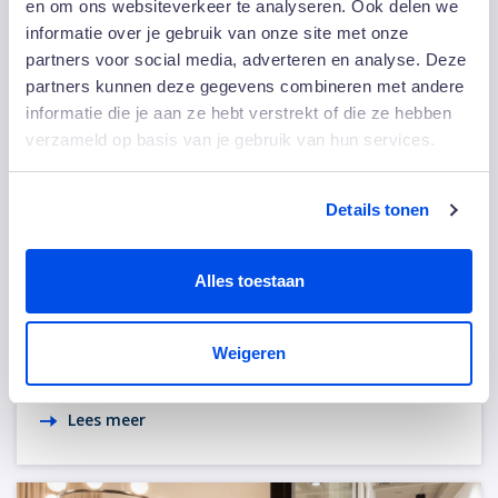
en om ons websiteverkeer te analyseren. Ook delen we
informatie over je gebruik van onze site met onze
partners voor social media, adverteren en analyse. Deze
partners kunnen deze gegevens combineren met andere
informatie die je aan ze hebt verstrekt of die ze hebben
verzameld op basis van je gebruik van hun services.
Details tonen
31 juli 2026
“Ik deed gewoon mijn werk, maar kreeg
Alles toestaan
er iets heel bijzonders voor terug”
Toen haar naam door de zaal klonk, keek Marcelina
Weigeren
Monteiro eerst om zich heen. Ze dacht even…
Lees meer