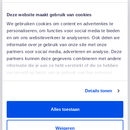
inspirerende content, maar ook verrast met
persoonlijke complimenten van de ‘Meisjes van het
Compliment’ die in de pauze en tijdens de borrel de
Deze website maakt gebruik van cookies
mooiste complimenten uitdeelden. Ook aan het
We gebruiken cookies om content en advertenties te
thuisfront werd gedacht, want bij de snoepkraam kon
personaliseren, om functies voor social media te bieden
een zakje hartensnoep worden geschept voor zijn of
en om ons websiteverkeer te analyseren. Ook delen we
haar Valentijn!
informatie over je gebruik van onze site met onze
partners voor social media, adverteren en analyse. Deze
partners kunnen deze gegevens combineren met andere
informatie die je aan ze hebt verstrekt of die ze hebben
verzameld op basis van je gebruik van hun services.
Details tonen
Alles toestaan
Weigeren