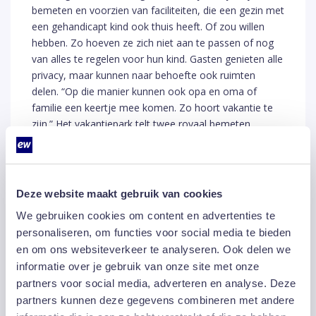
bemeten en voorzien van faciliteiten, die een gezin met
een gehandicapt kind ook thuis heeft. Of zou willen
hebben. Zo hoeven ze zich niet aan te passen of nog
van alles te regelen voor hun kind. Gasten genieten alle
privacy, maar kunnen naar behoefte ook ruimten
delen. “Op die manier kunnen ook opa en oma of
familie een keertje mee komen. Zo hoort vakantie te
zijn.” Het vakantiepark telt twee royaal bemeten
groepsaccommodaties, vier achtpersoons-, drie
zespersoons- en drie vijfpersoonsbungalows.
Deze website maakt gebruik van cookies
van alle benodigde equipment en verhuurd voor een
We gebruiken cookies om content en advertenties te
vaste lage prijs. “Om zo laagdrempelig mogelijk te
personaliseren, om functies voor social media te bieden
blijven, iedereen te kunnen helpen”, zegt Wientjes. “We
zijn er om deze gezinnen een betaalbare en zorgeloze
en om ons websiteverkeer te analyseren. Ook delen we
vakantie aan te bieden. Een verblijf in ons vakantiepark
informatie over je gebruik van onze site met onze
waar voor iedereen wat te beleven valt”. Bio
partners voor social media, adverteren en analyse. Deze
Vakantieoord anno nu lijkt nauwelijks op het park van
partners kunnen deze gegevens combineren met andere
weleer. De vakantiewoningen zijn gerenoveerd, fris en