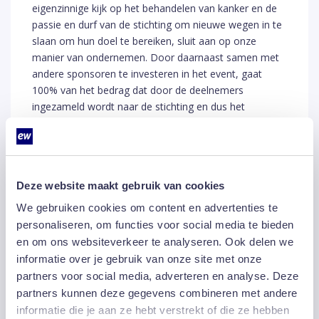
eigenzinnige kijk op het behandelen van kanker en de
passie en durf van de stichting om nieuwe wegen in te
slaan om hun doel te bereiken, sluit aan op onze
manier van ondernemen. Door daarnaast samen met
andere sponsoren te investeren in het event, gaat
100% van het bedrag dat door de deelnemers
ingezameld wordt naar de stichting en dus het
onderzoek.”
Totale opbrengst
Het totaal opgehaalde bedrag van alle deelnemers aan
Deze website maakt gebruik van cookies
de Stelvio for Life stond zaterdag op €572.485,73 en
We gebruiken cookies om content en advertenties te
de teller loopt nog steeds door. De doelstelling is te
personaliseren, om functies voor social media te bieden
groeien naar een jaarlijkse bijdrage van 1 miljoen euro.
en om ons websiteverkeer te analyseren. Ook delen we
Ook volgend jaar zal EW Facility Services met haar
informatie over je gebruik van onze site met onze
team EW for Life dan ook alles op alles zetten om haar
partners voor social media, adverteren en analyse. Deze
steentje bij te dragen.
partners kunnen deze gegevens combineren met andere
informatie die je aan ze hebt verstrekt of die ze hebben