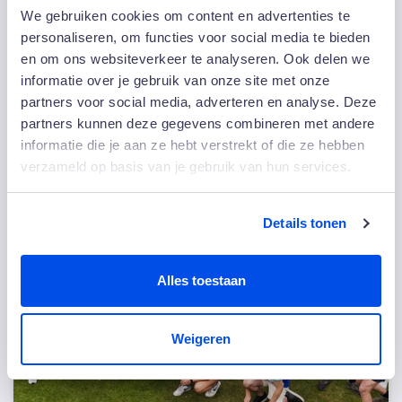
We gebruiken cookies om content en advertenties te
De Rotterdamse Diergaarde Blijdorp kiest voor EW
personaliseren, om functies voor social media te bieden
Facility Services als zijn schoonmaakdienstverlener. Voor
en om ons websiteverkeer te analyseren. Ook delen we
EW is dit een ware…
informatie over je gebruik van onze site met onze
partners voor social media, adverteren en analyse. Deze
Lees meer
partners kunnen deze gegevens combineren met andere
informatie die je aan ze hebt verstrekt of die ze hebben
verzameld op basis van je gebruik van hun services.
Details tonen
Alles toestaan
Weigeren