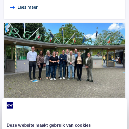
Lees meer
02 september 2024
EW Facility Services is verheugd met
Diergaarde Blijdorp als nieuwe klant
Deze website maakt gebruik van cookies