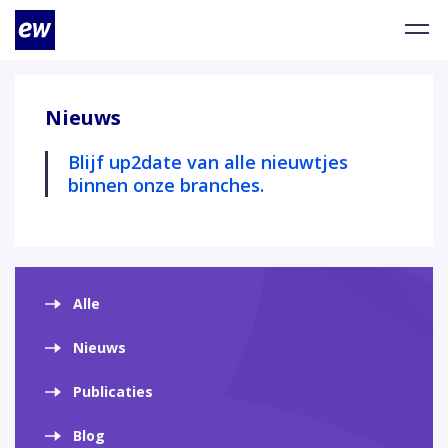
Nieuws
Blijf up2date van alle nieuwtjes
binnen onze branches.
Alle
Nieuws
Publicaties
Blog