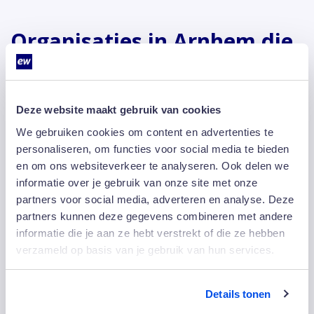
Organisaties in Arnhem die
werken met schoonmakers
van EW
Deze website maakt gebruik van cookies
We gebruiken cookies om content en advertenties te
Wil je weten waarom EW Facility Services de juiste keuze is als
personaliseren, om functies voor social media te bieden
je op zoek bent naar schoonmakers in Arnhem? Onze
en om ons websiteverkeer te analyseren. Ook delen we
opdrachtgevers delen graag hun ervaringen. Lees hieronder hoe
informatie over je gebruik van onze site met onze
bedrijven onze betrokkenheid, gastvrijheid en kwaliteit ervaren,
partners voor social media, adverteren en analyse. Deze
en ontdek wat wij ook voor jouw organisatie kunnen betekenen.
partners kunnen deze gegevens combineren met andere
informatie die je aan ze hebt verstrekt of die ze hebben
verzameld op basis van je gebruik van hun services.
Details tonen