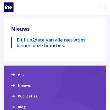
Nieuws
Blijf up2date van alle nieuwtjes
binnen onze branches.
Alle
Nieuws
Publicaties
Blog