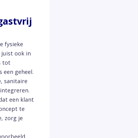
gastvrij
e fysieke
juist ook in
 tot
s een geheel.
, sanitaire
integreren.
 dat een klant
concept te
, zorg je
jvoorbeeld