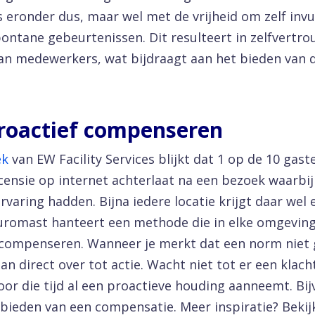
 eronder dus, maar wel met de vrijheid om zelf invul
ontane gebeurtenissen. Dit resulteert in zelfvertr
t van medewerkers, wat bijdraagt aan het bieden van 
Proactief compenseren
ek
van EW Facility Services blijkt dat 1 op de 10 gast
censie op internet achterlaat na een bezoek waarbij 
rvaring hadden. Bijna iedere locatie krijgt daar wel
uromast hanteert een methode die in elke omgevin
f compenseren. Wanneer je merkt dat een norm niet
an direct over tot actie. Wacht niet tot er een klac
voor die tijd al een proactieve houding aanneemt. Bi
bieden van een compensatie. Meer inspiratie? Beki