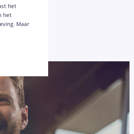
ast het
m het
leving. Maar