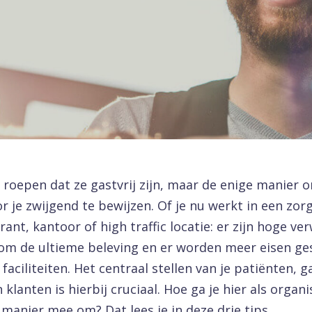
 roepen dat ze gastvrij zijn, maar de enige manier o
 je zwijgend te bewijzen. Of je nu werkt in een zorg
rant, kantoor of high traffic locatie: er zijn hoge v
 om de ultieme beleving en er worden meer eisen ge
 faciliteiten. Het centraal stellen van je patiënten, g
klanten is hierbij cruciaal. Hoe ga je hier als organ
 manier mee om? Dat lees je in deze drie tips.