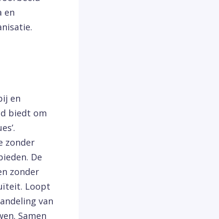
a en
nisatie.
ij en
id biedt om
es’.
je zonder
bieden. De
en zonder
ïteit. Loopt
handeling van
uwen. Samen