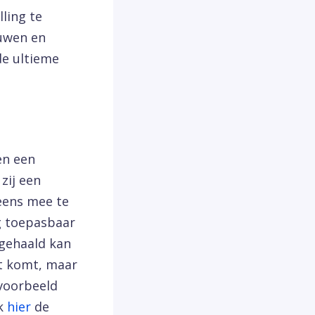
ling te
ouwen en
de ultieme
en een
zij een
 eens mee te
g toepasbaar
 gehaald kan
ht komt, maar
jvoorbeeld
jk
hier
de