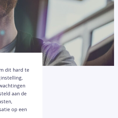
m dit hard te
instelling,
erwachtingen
steld aan de
asten,
isatie op een