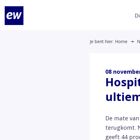
Di
Je bent hier:
Home
N
08 november
Hospit
ultiem
De mate van g
terugkomt. N
geeft 44 pro