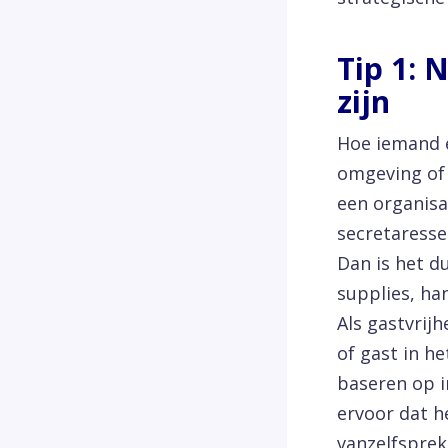
Tip 1: 
zijn
Hoe iemand e
omgeving of 
een organisa
secretaresse
Dan is het du
supplies, ha
Als gastvrijh
of gast in he
baseren op i
ervoor dat h
vanzelfsprek