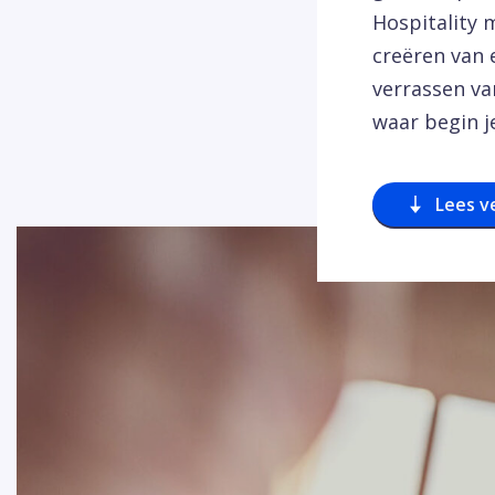
Hospitality 
creëren van 
verrassen va
waar begin j
Lees v