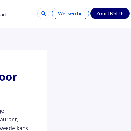
Werken bij
Your INSITE
act
voor
je
taurant,
tweede kans.