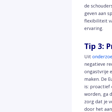
de schouders
geven aan sp
flexibilitei
ervaring.
Tip 3: 
Uit
onderzo
negatieve re
ongastvrije e
maken. De E
is: proactie
worden, ga d
zorg dat je 
door het aan